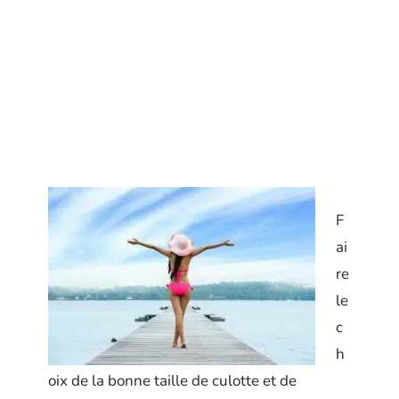
F
ai
re
le
c
h
oix de la bonne taille de culotte et de