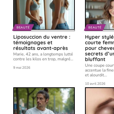
BEAUTÉ
BEAUTÉ
Liposuccion du ventre :
Hyper styl
témoignages et
courte fe
résultats avant-après
pour cheveux
secrets d’u
Marie, 42 ans, a longtemps lutté
bluffant
contre les kilos en trop, malgré
…
Une coupe court
9 mai 2026
accentue la fin
et alourdit
…
10 avril 2026