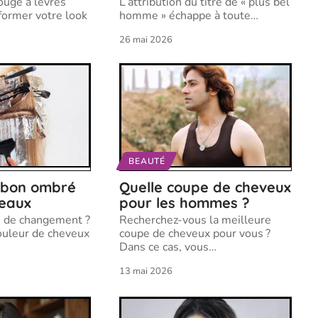
rouge à lèvres
L’attribution du titre de « plus bel
former votre look
homme » échappe à toute
…
26 mai 2026
BEAUTÉ
 bon ombré
Quelle coupe de cheveux
deaux
pour les hommes ?
e de changement ?
Recherchez-vous la meilleure
ouleur de cheveux
coupe de cheveux pour vous ?
Dans ce cas, vous
…
13 mai 2026