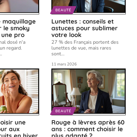
BEAUTÉ
e maquillage
Lunettes : conseils et
r le smoky
astuces pour sublimer
 une pro
votre look
al dosé n'a
27 % des Français portent des
 un regard.
lunettes de vue, mais rares
…
sont
…
11 mars 2026
BEAUTÉ
oisir une
Rouge à lèvres après 60
our aux
ans : comment choisir le
ruits en hiver
plus adapté ?