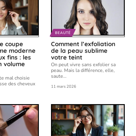
BEAUTÉ
ée coupe
Comment l’exfoliation
mme moderne
de la peau sublime
 fins : les
votre teint
n volume
On peut vivre sans exfolier sa
peau. Mais la différence, elle,
saute
…
e mal choisie
esse des cheveux
11 mars 2026