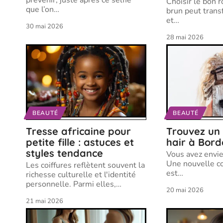
prévenir, juste après ce selfie
Choisir le bon 
que l’on
…
brun peut trans
et
…
30 mai 2026
28 mai 2026
BEAUTÉ
BEAUTÉ
Tresse africaine pour
Trouvez un
petite fille : astuces et
hair à Bor
styles tendance
Vous avez envi
Une nouvelle c
Les coiffures reflètent souvent la
est
…
richesse culturelle et l'identité
personnelle. Parmi elles,
…
20 mai 2026
21 mai 2026