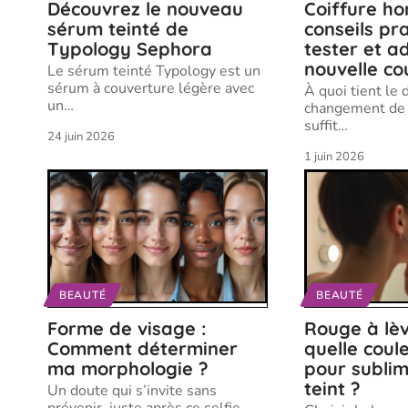
Découvrez le nouveau
Coiffure h
sérum teinté de
conseils pr
Typology Sephora
tester et a
nouvelle c
Le sérum teinté Typology est un
sérum à couverture légère avec
À quoi tient le 
un
…
changement de tê
suffit
…
24 juin 2026
1 juin 2026
BEAUTÉ
BEAUTÉ
Forme de visage :
Rouge à lèv
Comment déterminer
quelle coule
ma morphologie ?
pour sublim
teint ?
Un doute qui s’invite sans