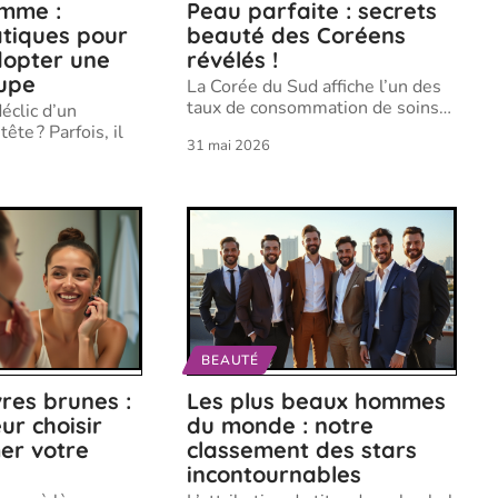
omme :
Peau parfaite : secrets
atiques pour
beauté des Coréens
dopter une
révélés !
oupe
La Corée du Sud affiche l’un des
taux de consommation de soins
…
déclic d’un
te ? Parfois, il
31 mai 2026
BEAUTÉ
res brunes :
Les plus beaux hommes
ur choisir
du monde : notre
er votre
classement des stars
incontournables