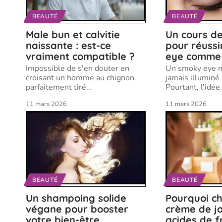
BEAUTÉ
BEAUTÉ
Male bun et calvitie
Un cours d
naissante : est-ce
pour réussi
vraiment compatible ?
eye comme
Impossible de s'en douter en
Un smoky eye m
croisant un homme au chignon
jamais illuminé
parfaitement tiré
…
Pourtant, l'idée
11 mars 2026
11 mars 2026
BEAUTÉ
BEAUTÉ
Un shampoing solide
Pourquoi ch
végane pour booster
crème de j
votre bien-être
acides de f