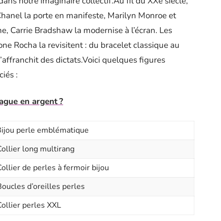
 dans notre imaginaire collectif.Au fil du XXe siècle,
 Chanel la porte en manifeste, Marilyn Monroe et
e, Carrie Bradshaw la modernise à l’écran. Les
 Rocha la revisitent : du bracelet classique au
s’affranchit des dictats.Voici quelques figures
iés :
ague en argent ?
ijou perle emblématique
Collier long multirang
ollier de perles à fermoir bijou
Boucles d’oreilles perles
Collier perles XXL