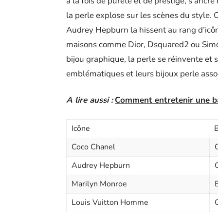
à la fois de pureté et de prestige, s’ancre
la perle explose sur les scènes du style.
Audrey Hepburn la hissent au rang d’icôn
maisons comme Dior, Dsquared2 ou Simone
bijou graphique, la perle se réinvente et 
emblématiques et leurs bijoux perle assoc
A lire aussi :
Comment entretenir une b
Icône
B
Coco Chanel
Audrey Hepburn
C
Marilyn Monroe
Louis Vuitton Homme