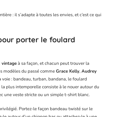
tière : il s’adapte à toutes les envies, et c’est ce qui
pour porter le foulard
 vintage
à sa façon, et chacun peut trouver la
 Les modèles du passé comme
Grace Kelly
,
Audrey
a voie : bandeau, turban, bandana, le foulard
 la plus intemporelle consiste à le nouer autour du
vec une veste stricte ou un simple t-shirt blanc.
privilégié. Portez-le façon bandeau twisté sur le
ez-le autour d’un chignon bas ou attachez-le à une