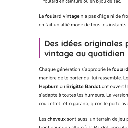
foulard en ceinture ou en bijou de sac.
Le
foulard vintage
n’a pas d’âge ni de fron
en fait un allié mode de tous les instants.
Des idées originales 
vintage au quotidien
Chaque génération s’approprie le
foulard
manière de le porter qui lui ressemble.
Hepburn
ou
Brigitte Bardot
ont ouvert l
s’adapte à toutes les humeurs. La version
cou : effet rétro garanti, qu’on le porte a
Les
cheveux
sont aussi un terrain de jeu 
front pour une allure à la Bardot, enroul