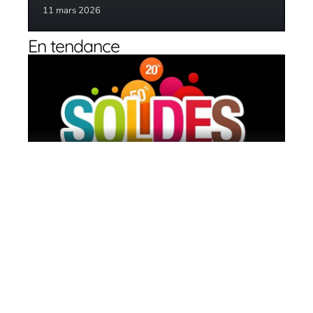
11 mars 2026
En tendance
3 idées pour bien profiter des soldes
11 mars 2026
Comment choisir le bon portefeuille en
2019 ?
11 mars 2026