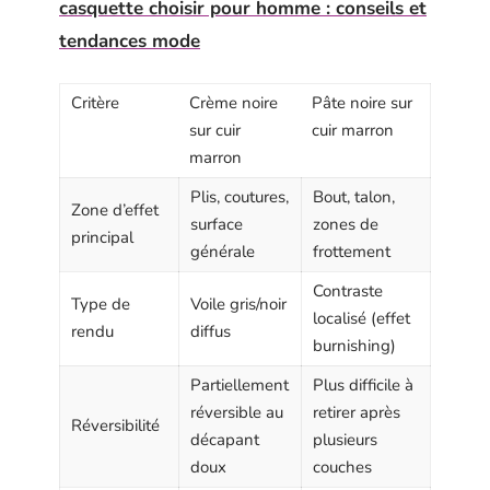
casquette choisir pour homme : conseils et
tendances mode
Critère
Crème noire
Pâte noire sur
sur cuir
cuir marron
marron
Plis, coutures,
Bout, talon,
Zone d’effet
surface
zones de
principal
générale
frottement
Contraste
Type de
Voile gris/noir
localisé (effet
rendu
diffus
burnishing)
Partiellement
Plus difficile à
réversible au
retirer après
Réversibilité
décapant
plusieurs
doux
couches