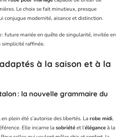
mières. Le choix se fait minutieux, presque
 conjugue modernité, aisance et distinction.
e : future mariée en quête de singularité, invitée en
 simplicité raffinée.
 adaptés à la saison et à la
alon : la nouvelle grammaire du
l
en plein été s’autorise des libertés. La
robe midi
,
référence. Elle incarne la
sobriété
et l’
élégance
à la
. Pour celles qui veulent mêler chic et confort, la