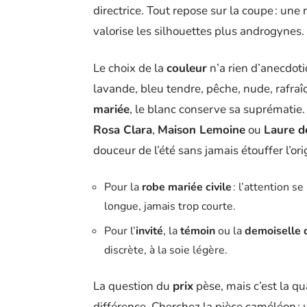
directrice. Tout repose sur la coupe : une
valorise les silhouettes plus androgynes.
Le choix de la
couleur
n’a rien d’anecdoti
lavande, bleu tendre, pêche, nude, rafraîc
mariée
, le blanc conserve sa suprématie.
Rosa Clara
,
Maison Lemoine
ou
Laure d
douceur de l’été sans jamais étouffer l’orig
Pour la
robe mariée civile
: l’attention se
longue, jamais trop courte.
Pour l’
invité
, la
témoin
ou la
demoiselle 
discrète, à la soie légère.
La question du
prix
pèse, mais c’est la qu
différence. Cherchez la pièce caméléon :