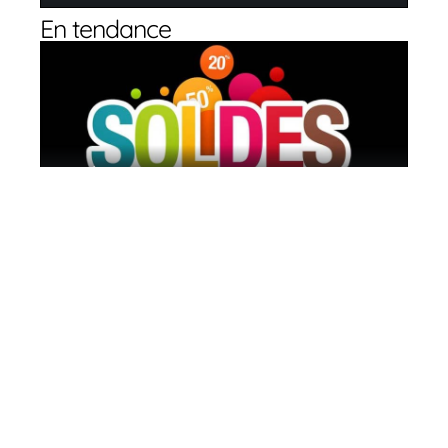
En tendance
3 idées pour bien profiter des soldes
11 mars 2026
Comment choisir le bon portefeuille en
2019 ?
11 mars 2026