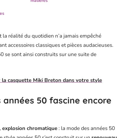
matières
ies
 et la réalité du quotidien n’a jamais empêché
nt accessoires classiques et pièces audacieuses.
 se sont ainsi construits sur une suite de
 la casquette Miki Breton dans votre style
 années 50 fascine encore
s, explosion chromatique
: la mode des années 50
Le style années 50 s’est construit sur un
renouveau