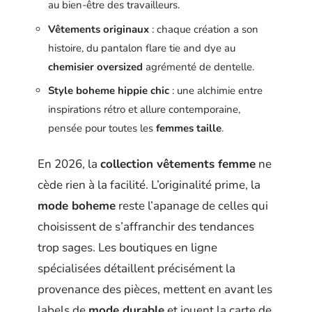
au bien-être des travailleurs.
Vêtements originaux
: chaque création a son
histoire, du pantalon flare tie and dye au
chemisier oversized
agrémenté de dentelle.
Style boheme hippie chic
: une alchimie entre
inspirations rétro et allure contemporaine,
pensée pour toutes les
femmes taille
.
En 2026, la
collection vêtements femme
ne
cède rien à la facilité. L’originalité prime, la
mode boheme
reste l’apanage de celles qui
choisissent de s’affranchir des tendances
trop sages. Les boutiques en ligne
spécialisées détaillent précisément la
provenance des pièces, mettent en avant les
labels de
mode durable
et jouent la carte de